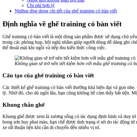
Chi phí hợp lý
Những ứng dụng chi tiết của ghế training có bàn viết
Định nghĩa về ghế training có bàn viết
Ghế training có bàn viết là một dòng sản phẩm được sử dụng chủ yếu 
trong các phòng họp, hội nghị nhằm giúp người dùng dễ dàng ghi chép
thể thoải mái khi ngồi và tiếp thu kiến thức công việc.
Không gian sẽ trở nên tiết kiệm hơn với mẫu ghế training có 
Cấu tạo của ghế training có bàn viết
Các thiết kế ghế training có bàn viết thường khá hiện đại và gọn nh
lý. Nhờ đó, cho dù ngồi lâu, bạn cũng không hề cảm thấy bất tiện. Mộ
Khung chân ghế
Khung ghế được xem là xương sống có tác dụng định hình và duy trì sự
bong sơn hay phai màu, hạn chế được tình trạng rỉ sét do tác động t
xe rất thuận tiện khi cần di chuyển đến nhiều vị trí.