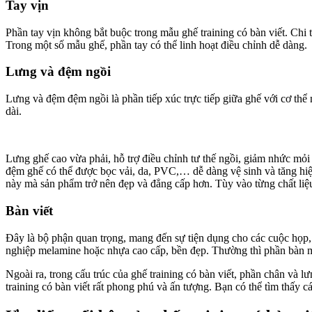
Tay vịn
Phần tay vịn không bắt buộc trong mẫu ghế training có bàn viết. Chi t
Trong một số mẫu ghế, phần tay có thể linh hoạt điều chỉnh dễ dàng.
Lưng và đệm ngồi
Lưng và đệm đệm ngồi là phần tiếp xúc trực tiếp giữa ghế với cơ thể
dài.
Lưng ghế cao vừa phải, hỗ trợ điều chỉnh tư thế ngồi, giảm nhức mỏi
đệm ghế có thể được bọc vải, da, PVC,… dễ dàng vệ sinh và tăng hi
này mà sản phẩm trở nên đẹp và đẳng cấp hơn. Tùy vào từng chất liệ
Bàn viết
Đây là bộ phận quan trọng, mang đến sự tiện dụng cho các cuộc họp, 
nghiệp melamine hoặc nhựa cao cấp, bền đẹp. Thường thì phần bàn mi
Ngoài ra, trong cấu trúc của ghế training có bàn viết, phần chân và l
training có bàn viết rất phong phú và ấn tượng. Bạn có thể tìm thấ