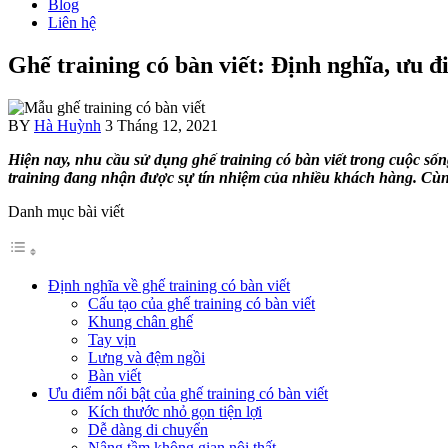
Blog
Liên hệ
Ghế training có bàn viết: Định nghĩa, ưu 
BY
Hà Huỳnh
3 Tháng 12, 2021
Hiện nay, nhu cầu sử dụng ghế training có bàn viết trong cuộc s
training đang nhận được sự tín nhiệm của nhiều khách hàng. Cùn
Danh mục bài viết
Định nghĩa về ghế training có bàn viết
Cấu tạo của ghế training có bàn viết
Khung chân ghế
Tay vịn
Lưng và đệm ngồi
Bàn viết
Ưu điểm nổi bật của ghế training có bàn viết
Kích thước nhỏ gọn tiện lợi
Dễ dàng di chuyển
Nâng tầm không gian nội thất