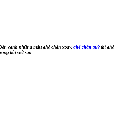
c… Bên cạnh những mẫu ghế chân xoay,
ghế chân quỳ
thì ghế
ng bài viết sau.