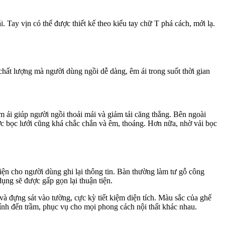
. Tay vịn có thể được thiết kế theo kiểu tay chữ T phá cách, mới lạ.
chất lượng mà người dùng ngồi dễ dàng, êm ái trong suốt thời gian
 ái giúp người ngồi thoải mái và giảm tải căng thẳng. Bên ngoài
c bọc lưới cũng khá chắc chắn và êm, thoáng. Hơn nữa, nhờ vải bọc
iện cho người dùng ghi lại thông tin. Bàn thường làm tư gỗ công
ụng sẽ được gấp gọn lại thuận tiện.
 và đựng sát vào tường, cực kỳ tiết kiệm diện tích. Màu sắc của ghế
ính đến trầm, phục vụ cho mọi phong cách nội thất khác nhau.