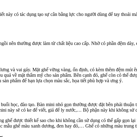
iết này có tác dụng tạo sự cân bằng lực cho người dùng để tay thoải mái
 ngồi nên thường được làm từ chất liệu cao cấp. Nhờ có phần đệm dày, 
 lưng và vai gáy. Mặt ghế vững vàng, ổn định, có kèm thêm đệm mút êm
ệu quả về mặt thẩm mỹ cho sản phẩm. Bên cạnh đó, ghế còn có thể đượ
u sản phẩm để bạn lựa chọn màu sắc, họa tiết phù hợp và ưng ý.
buổi học, đào tạo. Bàn mini nhỏ gọn thường được đặt bên phải thuận t
ni này sẽ có ke để viết, giá để ly nước,… Bộ phận này khi không sử d
ưng ghế được thiết kế sao cho khi không cần sử dụng có thể gấp gọn lại
y các mẫu ghế màu xanh dương, đen hay đỏ,… Ghế có những màu trung t